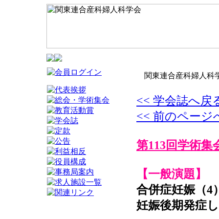
関東連合産科婦人科学
<< 学会誌へ戻
<< 前のページ
第113回学術集
【一般演題】
合併症妊娠（4
妊娠後期発症