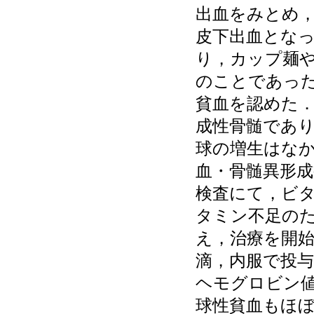
出血をみとめ
皮下出血とな
り，カップ麺
のことであっ
貧血を認めた
成性骨髄であ
球の増生はな
血・骨髄異形
検査にて，ビタ
タミン不足の
え，治療を開
滴，内服で投
ヘモグロビン値
球性貧血もほ