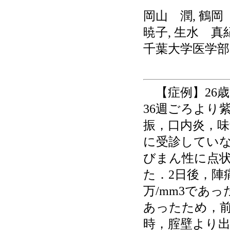
岡山 潤, 鶴岡
暁子, 生水 真
千葉大学医学部
【症例】26歳
36週ごろより
振，口内炎，
に受診していな
びまん性に点
た．2日後，陣
万/mm3であ
あったため，
時，腟壁より