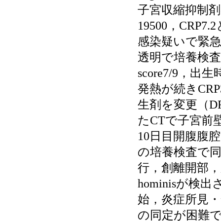
子宮収縮抑制剤
19500，CR
感染疑いで緊
透明で培養検査は
score7/9
発熱が続きCR
生剤を変更（D
たCTで子宮前
10日目開腹腹
の培養検査で
行，創離開部，膿
hominisが検
始，炎症所見
の同定が困難