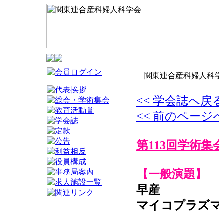
関東連合産科婦人科学
<< 学会誌へ戻
<< 前のページ
第113回学術集
【一般演題】
早産
マイコプラズマ