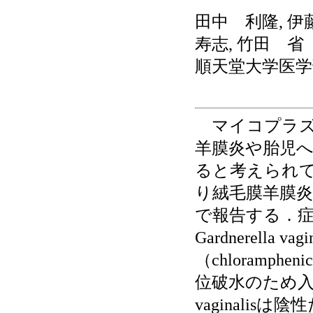
田中 利隆, 伊
寿志, 竹田 省
順天堂大学医学
マイコプラズ
羊膜炎や胎児
ると考えられ
り絨毛膜羊膜炎
で報告する．症
Gardnerella
（chloramp
位破水のため入院
vaginali