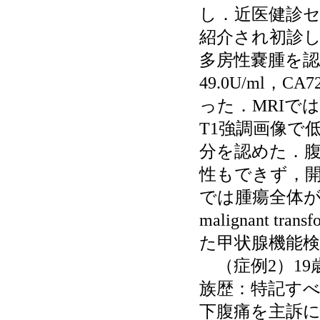
し．近医健診セ
紹介され初診し
多房性嚢腫を認
49.0U/ml，CA
った．MRIで
T1強調画像で
分を認めた．
性もできず，
では腫瘍全体
malignant 
た甲状腺機能
（症例2）19
族歴：特記す
下腹痛を主訴に