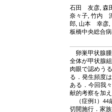
石田 友彦, 森
奈々子, 竹内 
郎, 山本 幸彦
板橋中央総合病
卵巣甲状腺腫
全体が甲状腺
肉眼で認めう
る．発生頻度は
ある．今回我々
献的考察を加
（症例1）44
切開施行．家族