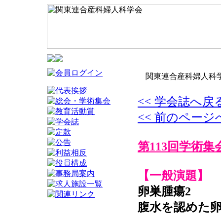
関東連合産科婦人科学
<< 学会誌へ戻
<< 前のページ
第113回学術集
【一般演題】
卵巣腫瘍2
腹水を認めた卵