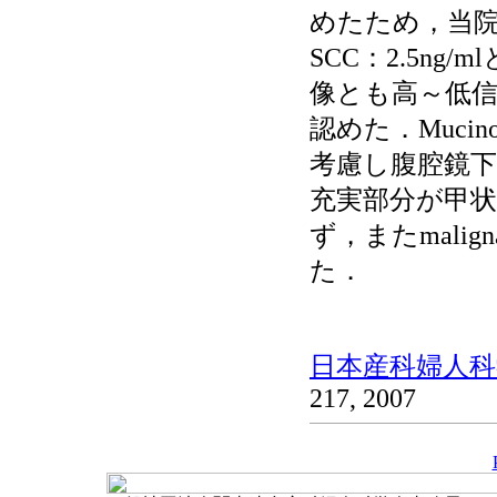
めたため，当
SCC：2.5ng
像とも高～低
認めた．Mucino
考慮し腹腔鏡
充実部分が甲
ず，またmaligna
た．
日本産科婦人科学
217, 2007