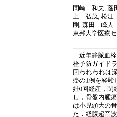
間崎 和夫, 蓬
上 弘茂, 松江
剛, 森田 峰人
東邦大学医療
近年静脈血栓
栓予防ガイド
回われわれは
癌の1例を経験
妊0回経産，閉
し，骨盤内腫
は小児頭大の
た．経腹超音波