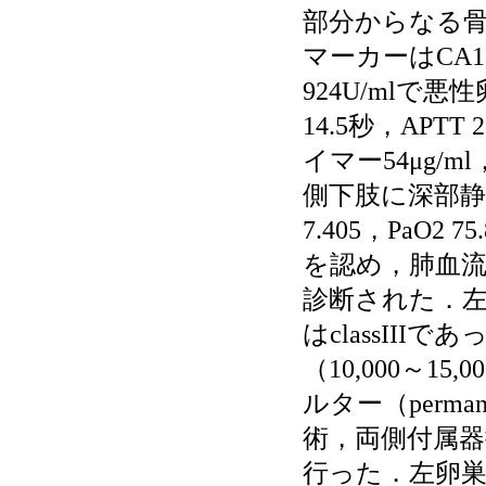
部分からなる
マーカーはCA125 
924U/mlで
14.5秒，APTT
イマー54μg/m
側下肢に深部静
7.405，PaO2 
を認め，肺血
診断された．左
はclassII
（10,000～1
ルター（perma
術，両側付属
行った．左卵巣は