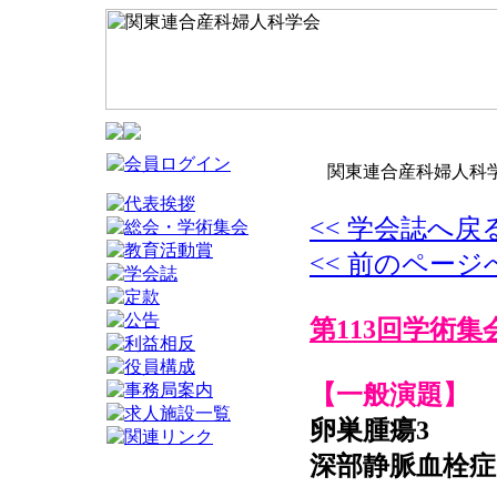
関東連合産科婦人科学
<< 学会誌へ戻
<< 前のページ
第113回学術集
【一般演題】
卵巣腫瘍3
深部静脈血栓症