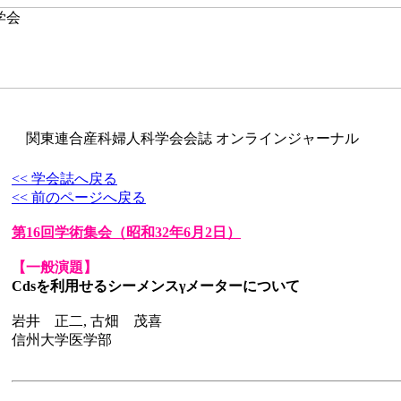
関東連合産科婦人科学会会誌 オンラインジャーナル
<< 学会誌へ戻る
<< 前のページへ戻る
第16回学術集会
（昭和32年6月2日）
【一般演題】
Cdsを利用せるシーメンスγメーターについて
岩井 正二, 古畑 茂喜
信州大学医学部