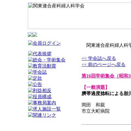
関東連合産科婦人科学
<< 学会誌へ戻る
<< 前のページへ戻る
第16回学術集会
（昭和3
【一般演題】
臍帯過度捻転による胎
岡田 和親
市立大町病院