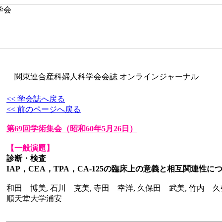
関東連合産科婦人科学会会誌 オンラインジャーナル
<< 学会誌へ戻る
<< 前のページへ戻る
第69回学術集会
（昭和60年5月26日）
【一般演題】
診断・検査
IAP，CEA，TPA，CA-125の臨床上の意義と相互関連性に
和田 博美, 石川 克美, 寺田 幸洋, 久保田 武美, 竹内 久
順天堂大学浦安